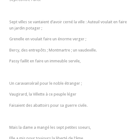
Sept villes se vantaient d’avoir cerné la ville : Auteuil voulait en faire
un jardin potager ;
Grenelle en voulait faire un énorme verger ;
Bercy, des entrepôts ; Montmartre ; un vaudeville.
Passy faillit en faire un immeuble servile,
Un caravansérail pour le noble étranger ;
Vaugirard, la Villette à ce peuple léger
Faisaient des abattoirs pour sa guerre civile.
Mais la dame a mangé les sept petites soeurs,
Elle a mis pour toujours la liberté de l’âme,