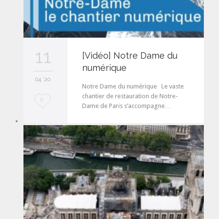
11
[Vidéo] Notre Dame du
numérique
04 '20
Notre Dame du numérique Le vaste
chantier de restauration de Notre-
L
0
Dame de Paris s’accompagne…
o
v
e
i
t