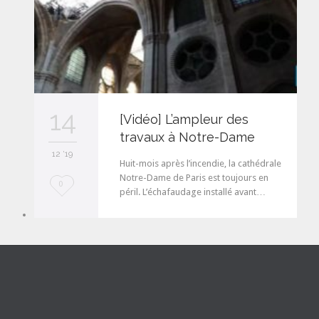
14
[Vidéo] L’ampleur des
travaux à Notre-Dame
12 '19
Huit-mois après l’incendie, la cathédrale
Notre-Dame de Paris est toujours en
L
0
péril. L’échafaudage installé avant…
o
v
e
i
t