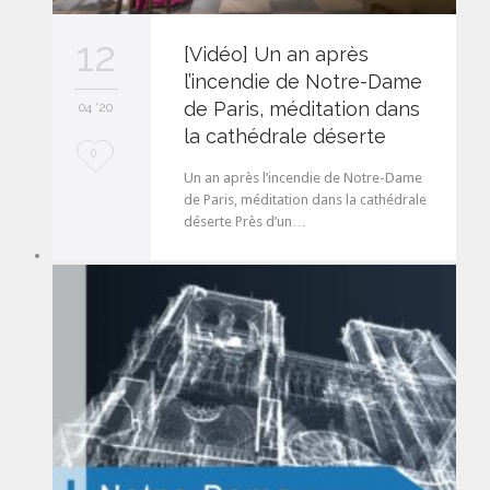
12
[Vidéo] Un an après
l’incendie de Notre-Dame
de Paris, méditation dans
04 '20
la cathédrale déserte
L
0
Un an après l’incendie de Notre-Dame
o
de Paris, méditation dans la cathédrale
déserte Près d’un…
v
e
i
t