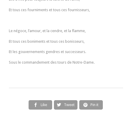
Et tous ces fourniments et tous ces fournisseurs,
Le négoce, l’amour, et la cendre, et la flamme,
Et tous ces boniments et tous ces bonisseurs,
Et les gouvernements gendres et successeurs.
Sous le commandement des tours de Notre-Dame.
Like
Tweet
Pin it


