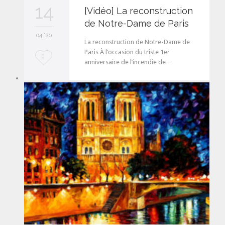
14
[Vidéo] La reconstruction
de Notre-Dame de Paris
04 '20
La reconstruction de Notre-Dame de
Paris À l’occasion du triste 1er
L
0
anniversaire de l’incendie de…
o
v
e
i
t