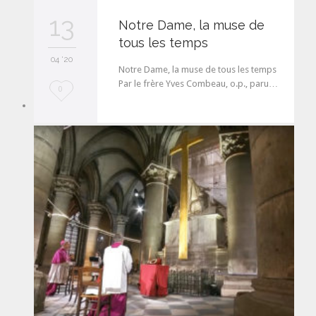
13
Notre Dame, la muse de
tous les temps
04 '20
Notre Dame, la muse de tous les temps
Par le frère Yves Combeau, o.p., paru…
L
0
o
v
e
i
t