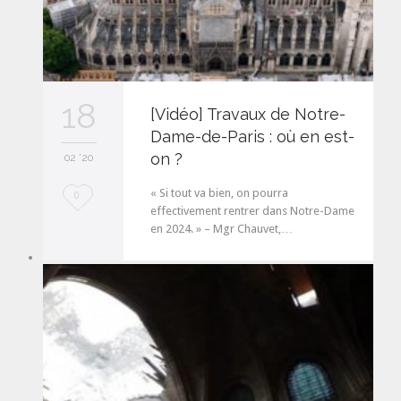
18
[Vidéo] Travaux de Notre-
Dame-de-Paris : où en est-
on ?
02 '20
« Si tout va bien, on pourra
L
0
effectivement rentrer dans Notre-Dame
o
en 2024. » – Mgr Chauvet,…
v
e
i
t