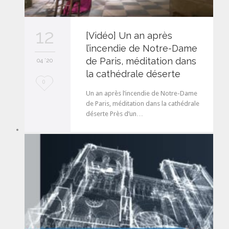
12
[Vidéo] Un an après
l’incendie de Notre-Dame
de Paris, méditation dans
04 '20
la cathédrale déserte
L
0
Un an après l’incendie de Notre-Dame
o
de Paris, méditation dans la cathédrale
déserte Près d’un…
v
e
i
t