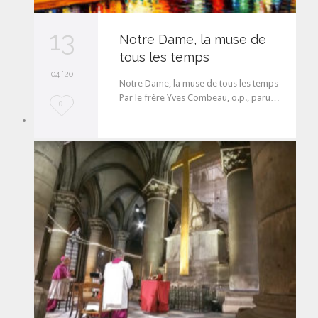
13
Notre Dame, la muse de
tous les temps
04 '20
Notre Dame, la muse de tous les temps
Par le frère Yves Combeau, o.p., paru…
L
0
o
v
e
i
t