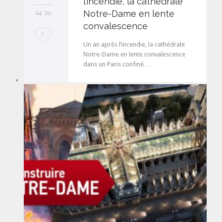
l’incendie, la cathédrale
Notre-Dame en lente
04 '20
convalescence
L
0
Un an après l’incendie, la cathédrale
o
Notre-Dame en lente convalescence
dans un Paris confiné …
v
e
i
t