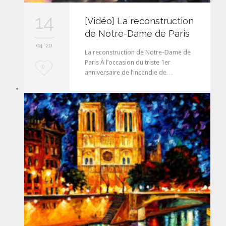
14
[Vidéo] La reconstruction
de Notre-Dame de Paris
04 '20
La reconstruction de Notre-Dame de
Paris À l’occasion du triste 1er
L
0
anniversaire de l’incendie de…
o
v
e
i
t