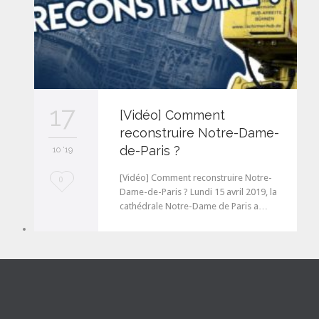
17
[Vidéo] Comment
reconstruire Notre-Dame-
de-Paris ?
10 '19
[Vidéo] Comment reconstruire Notre-
L
0
Dame-de-Paris ? Lundi 15 avril 2019, la
o
cathédrale Notre-Dame de Paris a…
v
e
i
t