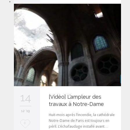
v
e
i
t
14
[Vidéo] L’ampleur des
travaux à Notre-Dame
12 '19
Huit-mois après l’incendie, la cathédrale
Notre-Dame de Paris est toujours en
L
0
péril. L’échafaudage installé avant…