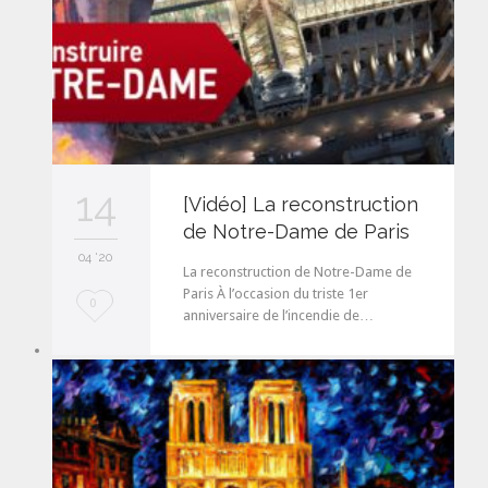
14
[Vidéo] La reconstruction
de Notre-Dame de Paris
04 '20
La reconstruction de Notre-Dame de
Paris À l’occasion du triste 1er
L
0
anniversaire de l’incendie de…
o
v
e
i
t