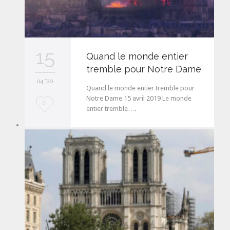
15
Quand le monde entier
tremble pour Notre Dame
04 '20
Quand le monde entier tremble pour
Notre Dame 15 avril 2019 Le monde
L
0
entier tremble….
o
v
e
i
t