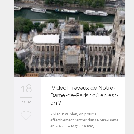
e
i
t
18
[Vidéo] Travaux de Notre-
Dame-de-Paris : où en est-
on ?
02 '20
« Si tout va bien, on pourra
L
0
effectivement rentrer dans Notre-Dame
o
en 2024. » – Mgr Chauvet,…