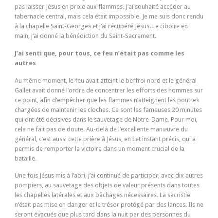
pas laisser Jésus en proie aux flammes. J’ai souhaité accéder au
tabernacle central, mais cela était impossible. Je me suis donc rendu
à la chapelle Saint-Georges et j’ai récupéré Jésus. Le ciboire en
main, j’ai donné la bénédiction du Saint-Sacrement.
J’ai senti que, pour tous, ce feu n’était pas comme les
autres
Au même moment, le feu avait atteint le beffroi nord et le général
Gallet avait donné l’ordre de concentrer les efforts des hommes sur
ce point, afin d’empêcher que les flammes n’atteignent les poutres
chargées de maintenir les cloches. Ce sont les fameuses 20 minutes
qui ont été décisives dans le sauvetage de Notre-Dame. Pour moi,
cela ne fait pas de doute. Au-delà de l’excellente manœuvre du
général, c’est aussi cette prière à Jésus, en cet instant précis, qui a
permis de remporter la victoire dans un moment crucial de la
bataille.
Une fois Jésus mis à l’abri, j’ai continué de participer, avec dix autres
pompiers, au sauvetage des objets de valeur présents dans toutes
les chapelles latérales et aux bâchages nécessaires. La sacristie
n’était pas mise en danger et le trésor protégé par des lances. Ils ne
seront évacués que plus tard dans la nuit par des personnes du