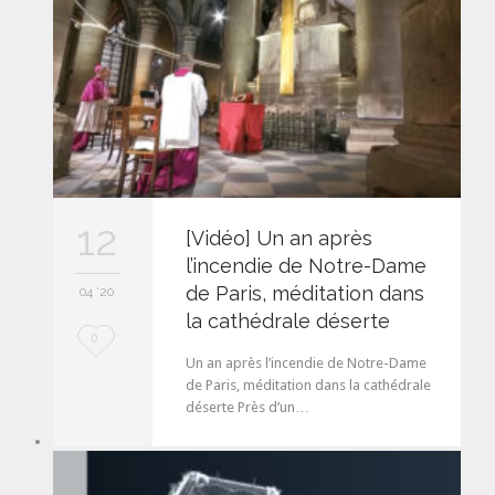
t
12
[Vidéo] Un an après
l’incendie de Notre-Dame
de Paris, méditation dans
04 '20
la cathédrale déserte
L
0
Un an après l’incendie de Notre-Dame
o
de Paris, méditation dans la cathédrale
déserte Près d’un…
v
e
i