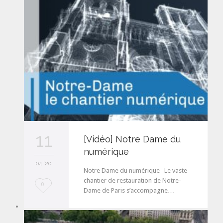
t
11
[Vidéo] Notre Dame du
numérique
04 '20
Notre Dame du numérique Le vaste
chantier de restauration de Notre-
L
0
Dame de Paris s’accompagne…
o
v