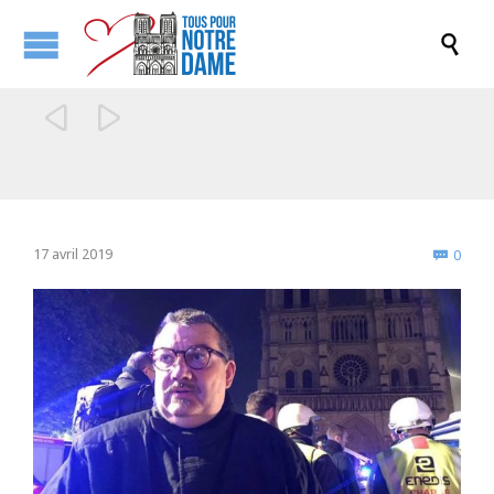



Comm
17 avril 2019
0
