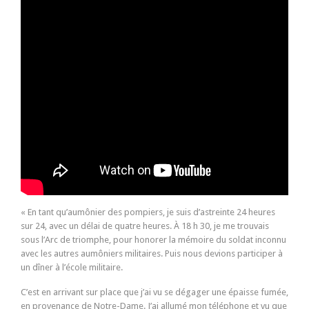
« En tant qu’aumônier des pompiers, je suis d’astreinte 24 heures
sur 24, avec un délai de quatre heures. À 18 h 30, je me trouvais
sous l’Arc de triomphe, pour honorer la mémoire du soldat inconnu
avec les autres aumôniers militaires. Puis nous devions participer à
un dîner à l’école militaire.
C’est en arrivant sur place que j’ai vu se dégager une épaisse fumée,
en provenance de Notre-Dame. J’ai allumé mon téléphone et vu que