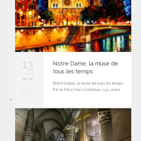
13
Notre Dame, la muse de
tous les temps
04 '20
Notre Dame, la muse de tous les temps
Par le frère Yves Combeau, o.p., paru…
L
0
o
v
e
i