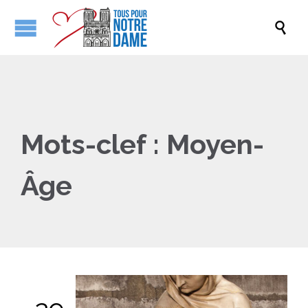

Mots-clef :
Moyen-
Âge