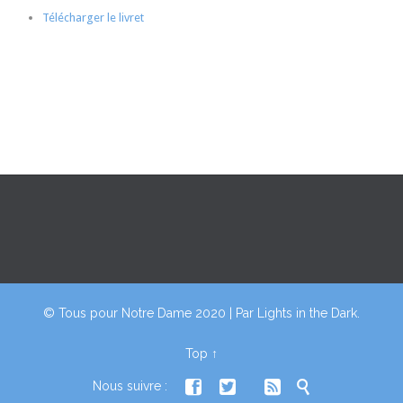
Télécharger le livret
© Tous pour Notre Dame 2020 | Par
Lights in the Dark
.
Top
↑




Nous suivre :