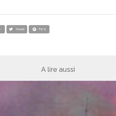
e
Tweet
Pin it


A lire aussi