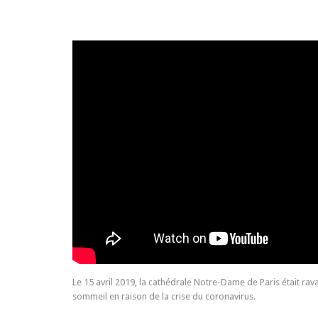
Le 15 avril 2019, la cathédrale Notre-Dame de Paris était rav
sommeil en raison de la crise du coronavirus.