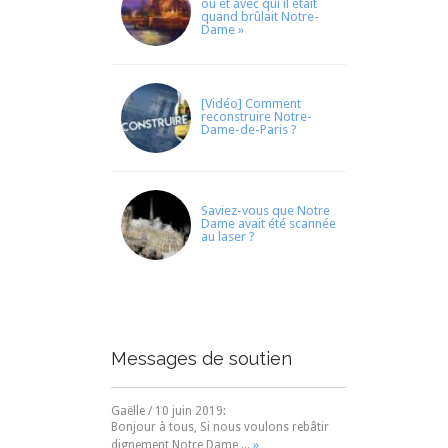
où et avec qui il était
quand brûlait Notre-
Dame »
[Vidéo] Comment
reconstruire Notre-
Dame-de-Paris ?
Saviez-vous que Notre
Dame avait été scannée
au laser ?
Messages de soutien
Martine
/
5 mai 2019
:
O' Belle Cathédrale de Notre Mère MARIE,
»
par ce mois...