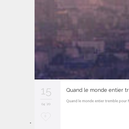
15
Quand le monde entier 
Quand le monde entier tremble pour 
04 '20
L
0
o