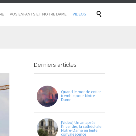
Skip

ME
VOS ENFANTS ET NOTRE DAME
VIDEOS
to
content
Derniers articles
Quand le monde entier
tremble pour Notre
Dame
[Vidéo] Un an après
l’incendie, la cathédrale
Notre-Dame en lente
convalescence