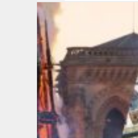
v
e
i
t